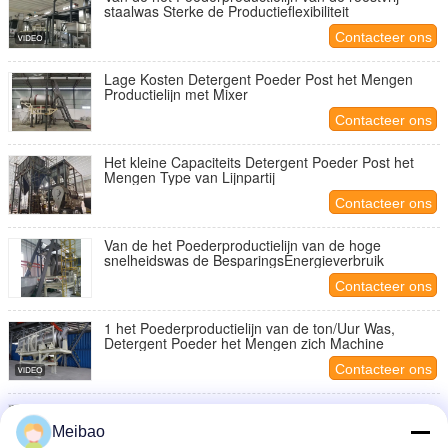
staalwas Sterke de Productieflexibiliteit
Contacteer ons
Lage Kosten Detergent Poeder Post het Mengen
Productielijn met Mixer
Contacteer ons
Het kleine Capaciteits Detergent Poeder Post het
Mengen Type van Lijnpartij
Contacteer ons
Van de het Poederproductielijn van de hoge
snelheidswas de BesparingsEnergieverbruik
Contacteer ons
1 het Poederproductielijn van de ton/Uur Was,
Detergent Poeder het Mengen zich Machine
Contacteer ons
Hoog - Automatische Kwaliteitsbeheersing
Waspoeder die Machine maken
Meibao