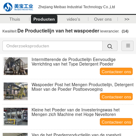
Zhejiang Meibao Industrial Technology Co.,Ltd
Thuis
Producten
video's
Over ons
>>
De Productielijn van het waspoeder
Kwaliteit
leverancier.
(14)
Intermitterende de Productielijn Eenvoudige
Verrichting van het Type Detergent Poeder
Contacteer ons
Waspoeder Post het Mengen Productielijn, Detergent
Mixer van de Poeder Posttoevoeging
Contacteer ons
Kleine het Poeder van de Investeringswas het
Mengen zich Machine met Hoge Neveltoren
Contacteer ons
Van de het Poederproductielijn van de roestvrij