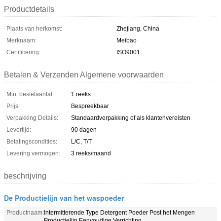
Productdetails
Plaats van herkomst:
Zhejiang, China
Merknaam:
Meibao
Certificering:
ISO9001
Betalen & Verzenden Algemene voorwaarden
Min. bestelaantal:
1 reeks
Prijs:
Bespreekbaar
Verpakking Details:
Standaardverpakking of als klantenvereisten
Levertijd:
90 dagen
Betalingscondities:
L/C, T/T
Levering vermogen:
3 reeks/maand
beschrijving
De Productielijn van het waspoeder
Productnaam:
Intermitterende Type Detergent Poeder Post het Mengen
Productielijn Eenvoudige Verrichting