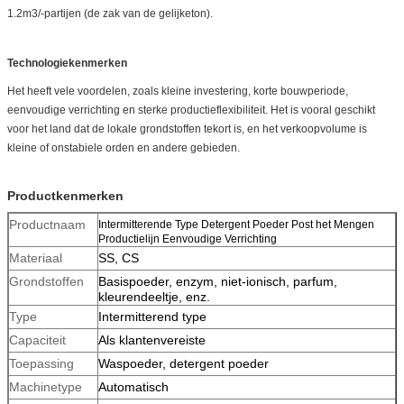
1.2m3/-partijen (de zak van de gelijketon).
Technologiekenmerken
Het heeft vele voordelen, zoals kleine investering, korte bouwperiode,
eenvoudige verrichting en sterke productieflexibiliteit. Het is vooral geschikt
voor het land dat de lokale grondstoffen tekort is, en het verkoopvolume is
kleine of onstabiele orden en andere gebieden.
Productkenmerken
Productnaam
Intermitterende Type Detergent Poeder Post het Mengen
Productielijn Eenvoudige Verrichting
Materiaal
SS, CS
Grondstoffen
Basispoeder, enzym, niet-ionisch, parfum,
kleurendeeltje, enz.
Type
Intermitterend type
Capaciteit
Als klantenvereiste
Toepassing
Waspoeder, detergent poeder
Machinetype
Automatisch