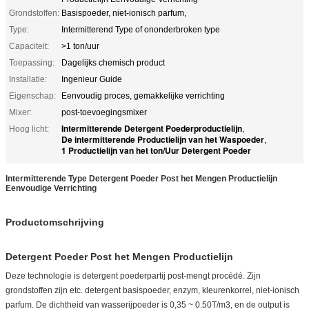
Grondstoffen:
Basispoeder, niet-ionisch parfum,
Type:
Intermitterend Type of ononderbroken type
Capaciteit:
>1 ton/uur
Toepassing:
Dagelijks chemisch product
Installatie:
Ingenieur Guide
Eigenschap:
Eenvoudig proces, gemakkelijke verrichting
Mixer:
post-toevoegingsmixer
Intermitterende Detergent Poederproductielijn
Hoog licht:
,
De intermitterende Productielijn van het Waspoeder
,
1 Productielijn van het ton/Uur Detergent Poeder
Intermitterende
Type Detergent Poeder Post het Mengen Productielijn
Eenvoudige Verrichting
Productomschrijving
Detergent Poeder Post het Mengen Productielijn
Deze technologie is detergent poederpartij post-mengt procédé. Zijn
grondstoffen zijn etc. detergent basispoeder, enzym, kleurenkorrel, niet-ionisch
parfum. De dichtheid van wasserijpoeder is 0,35 ~ 0.50T/m3, en de output is