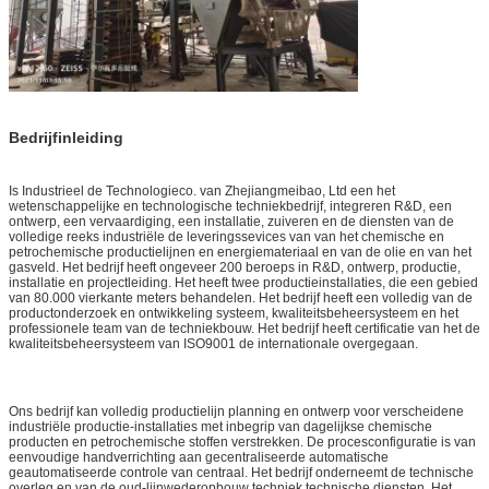
Bedrijfinleiding
Is Industrieel de Technologieco. van Zhejiangmeibao, Ltd een het
wetenschappelijke en technologische techniekbedrijf, integreren R&D, een
ontwerp, een vervaardiging, een installatie, zuiveren en de diensten van de
volledige reeks industriële de leveringssevices van van
het
chemische en
petrochemische productielijnen en energiemateriaal en van
de
olie en van
het
gasveld. Het bedrijf heeft ongeveer 200 beroeps in R&D, ontwerp, productie,
installatie en projectleiding. Het heeft twee productieinstallaties, die een gebied
van 80.000 vierkante meters behandelen. Het bedrijf heeft een volledig van de
productonderzoek en ontwikkeling systeem, kwaliteitsbeheersysteem en het
professionele team van de techniekbouw. Het bedrijf heeft certificatie van het de
kwaliteitsbeheersysteem van ISO9001 de internationale overgegaan.
Ons bedrijf kan volledig productielijn planning en ontwerp voor verscheidene
industriële productie-installaties met inbegrip van dagelijkse chemische
producten en petrochemische stoffen verstrekken. De procesconfiguratie is van
eenvoudige handverrichting aan gecentraliseerde automatische
geautomatiseerde controle van centraal. Het bedrijf onderneemt de technische
overleg en van de oud-lijnwederopbouw techniek technische diensten. Het