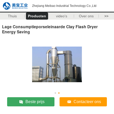
Zhejiang Meibao Industrial Technology Co.,Ltd
Thuis
Producten
video's
Over ons
>>
Lage Consumptieporseleinaarde Clay Flash Dryer
Energy Saving
Beste prijs
Contacteer ons