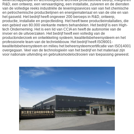
R&D, een ontwerp, een vervaardiging, een installatie, zuiveren en de diensten
van de volledige reeks industriële de leveringssevices van van
het
chemische
en petrochemische productielijnen en energiemateriaal en van
de
olie en van
het
gasveld. Het bedrijf heeft ongeveer 200 beroeps in R&D, ontwerp,
productie, installatie en projectleiding. Het heeft twee productieinstallaties, die
een gebied van 80.000 vierkante meters behandelen. Het bedrijf is een High-
tech Onderneming. Het is een lid van CCIA en heeft de autonomie van de
invoer en de uitvoerzaken. Het bedrijf heeft een volledig van de
productonderzoek en ontwikkeling systeem, kwaliteitsbeheersysteem en het
professionele team van de techniekbouw. Het bedrijf heeft ISO9001-
kwaliteitsbeheersysteem en milieu het beheersysteemcertificatie van ISO14001
overgegaan. Veel van de technologieën van het bedrijf en het materiaal zijn
voor nationale uitvinding en gebruiksmodeloctrooien van toepassing geweest.