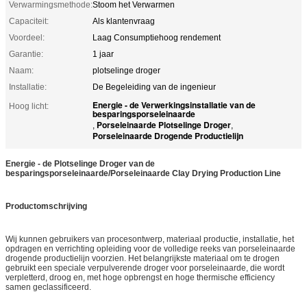
Verwarmingsmethode:
Stoom het Verwarmen
Capaciteit:
Als klantenvraag
Voordeel:
Laag Consumptiehoog rendement
Garantie:
1 jaar
Naam:
plotselinge droger
Installatie:
De Begeleiding van de ingenieur
Energie - de Verwerkingsinstallatie van de
Hoog licht:
besparingsporseleinaarde
Porseleinaarde Plotselinge Droger
,
,
Porseleinaarde Drogende Productielijn
Energie - de Plotselinge Droger van de
besparingsporseleinaarde/Porseleinaarde Clay Drying Production Line
Productomschrijving
Wij kunnen gebruikers van procesontwerp, materiaal productie, installatie, het
opdragen en verrichting opleiding voor de volledige reeks van porseleinaarde
drogende productielijn voorzien. Het belangrijkste materiaal om te drogen
gebruikt een speciale verpulverende droger voor porseleinaarde, die wordt
verpletterd, droog en, met hoge opbrengst en hoge thermische efficiency
samen geclassificeerd.