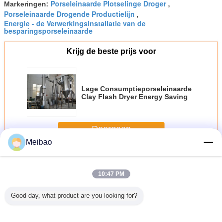
Porseleinaarde Plotselinge Droger
Markeringen:
,
Porseleinaarde Drogende Productielijn
,
Energie - de Verwerkingsinstallatie van de
besparingsporseleinaarde
Krijg de beste prijs voor
Lage Consumptieporseleinaarde
Clay Flash Dryer Energy Saving
Doorgaan
Meibao
De Installatie van de porseleinaardeverwerking
Meer
10:47 PM
Good day, what product are you looking for?
ge
Industrie van Clay
Lage
Industrie van Clay
ieporseleinaarde
Drying Machine
Consumptieporseleinaarde
Drying Machine