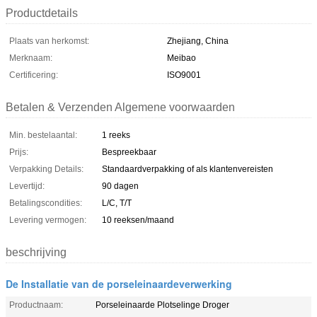
Productdetails
Plaats van herkomst:
Zhejiang, China
Merknaam:
Meibao
Certificering:
ISO9001
Betalen & Verzenden Algemene voorwaarden
Min. bestelaantal:
1 reeks
Prijs:
Bespreekbaar
Verpakking Details:
Standaardverpakking of als klantenvereisten
Levertijd:
90 dagen
Betalingscondities:
L/C, T/T
Levering vermogen:
10 reeksen/maand
beschrijving
De Installatie van de porseleinaardeverwerking
Productnaam:
Porseleinaarde Plotselinge Droger