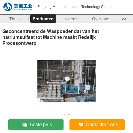
Zhejiang Meibao Industrial Technology Co.,Ltd
Thuis
Producten
video's
Over ons
>>
Geconcentreerd de Waspoeder dat van het
natriumsulfaat tot Machine maakt Redelijk
Procesontwerp
Beste prijs
Contacteer ons