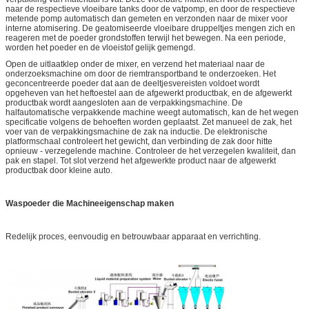
naar de respectieve vloeibare tanks door de vatpomp, en door de respectieve
metende pomp automatisch dan gemeten en verzonden naar de mixer voor
interne atomisering. De geatomiseerde vloeibare druppeltjes mengen zich en
reageren met de poeder grondstoffen terwijl het bewegen. Na een periode,
worden het poeder en de vloeistof gelijk gemengd.
Open de uitlaatklep onder de mixer, en verzend het materiaal naar de
onderzoeksmachine om door de riemtransportband te onderzoeken. Het
geconcentreerde poeder dat aan de deeltjesvereisten voldoet wordt
opgeheven van het heftoestel aan de afgewerkt productbak, en de afgewerkt
productbak wordt aangesloten aan de verpakkingsmachine. De
halfautomatische verpakkende machine weegt automatisch, kan de het wegen
specificatie volgens de behoeften worden geplaatst. Zet manueel de zak, het
voer van de verpakkingsmachine de zak na inductie. De elektronische
platformschaal controleert het gewicht, dan verbinding de zak door hitte
opnieuw - verzegelende machine. Controleer de het verzegelen kwaliteit, dan
pak en stapel. Tot slot verzend het afgewerkte product naar de afgewerkt
productbak door kleine auto.
Waspoeder die Machineeigenschap maken
Redelijk proces, eenvoudig en betrouwbaar apparaat en verrichting.