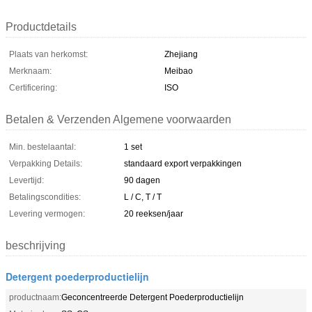
Productdetails
Plaats van herkomst:
Zhejiang
Merknaam:
Meibao
Certificering:
ISO
Betalen & Verzenden Algemene voorwaarden
Min. bestelaantal:
1 set
Verpakking Details:
standaard export verpakkingen
Levertijd:
90 dagen
Betalingscondities:
L / C, T / T
Levering vermogen:
20 reeksen/jaar
beschrijving
Detergent poederproductielijn
productnaam:
Geconcentreerde Detergent Poederproductielijn