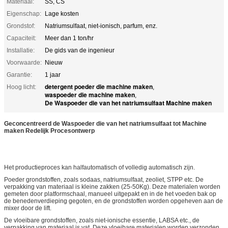
Materiaal:
SS, CS
Eigenschap:
Lage kosten
Grondstof:
Natriumsulfaat, niet-ionisch, parfum, enz.
Capaciteit:
Meer dan 1 ton/hr
Installatie:
De gids van de ingenieur
Voorwaarde:
Nieuw
Garantie:
1 jaar
detergent poeder die machine maken
Hoog licht:
,
waspoeder die machine maken
,
De Waspoeder die van het natriumsulfaat Machine maken
Geconcentreerd de Waspoeder die van het natriumsulfaat tot Machine
maken Redelijk Procesontwerp
Het productieproces kan halfautomatisch of volledig automatisch zijn.
Poeder grondstoffen, zoals sodaas, natriumsulfaat, zeoliet, STPP etc. De
verpakking van materiaal is kleine zakken (25-50Kg). Deze materialen worden
gemeten door platformschaal, manueel uitgepakt en in de het voeden bak op
de benedenverdieping gegoten, en de grondstoffen worden opgeheven aan de
mixer door de lift.
De vloeibare grondstoffen, zoals niet-ionische essentie, LABSA etc., de
verpakking van materiaal is vat. Deze vloeibare materialen worden verzonden