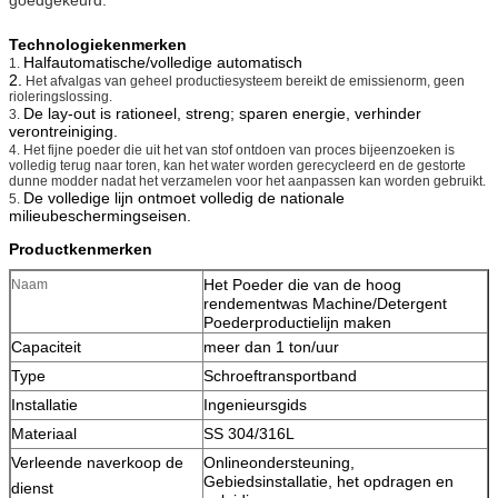
Technologiekenmerken
Halfautomatische/volledige automatisch
1.
2.
Het afvalgas van geheel productiesysteem bereikt de emissienorm, geen
rioleringslossing.
De lay-out is rationeel, streng; sparen energie, verhinder
3.
verontreiniging.
4.
Het fijne poeder die uit het van stof ontdoen van proces bijeenzoeken is
volledig terug naar toren, kan het water worden gerecycleerd en de gestorte
dunne modder nadat het verzamelen voor het aanpassen kan worden gebruikt.
De volledige lijn ontmoet volledig de nationale
5.
milieubeschermingseisen.
Productkenmerken
Het Poeder die van de hoog
Naam
rendementwas Machine/Detergent
Poederproductielijn maken
Capaciteit
meer dan 1 ton/uur
Type
Schroeftransportband
Installatie
Ingenieursgids
Materiaal
SS 304/316L
Verleende naverkoop de
Onlineondersteuning,
Gebiedsinstallatie, het opdragen en
dienst