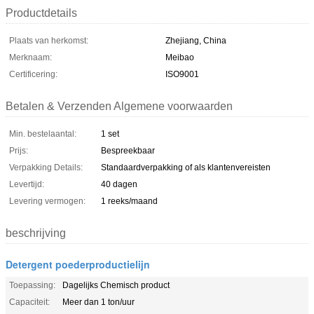
Productdetails
Plaats van herkomst:
Zhejiang, China
Merknaam:
Meibao
Certificering:
ISO9001
Betalen & Verzenden Algemene voorwaarden
Min. bestelaantal:
1 set
Prijs:
Bespreekbaar
Verpakking Details:
Standaardverpakking of als klantenvereisten
Levertijd:
40 dagen
Levering vermogen:
1 reeks/maand
beschrijving
Detergent poederproductielijn
Toepassing:
Dagelijks Chemisch product
Capaciteit:
Meer dan 1 ton/uur