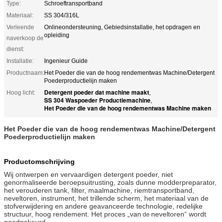
Type:
Schroeftransportband
Materiaal:
SS 304/316L
Verleende
Onlineondersteuning, Gebiedsinstallatie, het opdragen en
opleiding
naverkoop de
dienst:
Installatie:
Ingenieur Guide
Productnaam:
Het Poeder die van de hoog rendementwas Machine/Detergent
Poederproductielijn maken
Detergent poeder dat machine maakt
Hoog licht:
,
SS 304 Waspoeder Productiemachine
,
Het Poeder die van de hoog rendementwas Machine maken
Het Poeder die van de hoog rendementwas Machine/Detergent
Poederproductielijn maken
Productomschrijving
Wij ontwerpen en vervaardigen detergent poeder, niet
genormaliseerde beroepsuitrusting, zoals dunne modderpreparator,
het verouderen tank, filter, maalmachine, riemtransportband,
neveltoren, instrument, het trillende scherm, het materiaal van de
stofverwijdering en andere geavanceerde technologie, redelijke
structuur, hoog rendement. Het proces „van
neveltoren“ wordt
de
goedgekeurd.