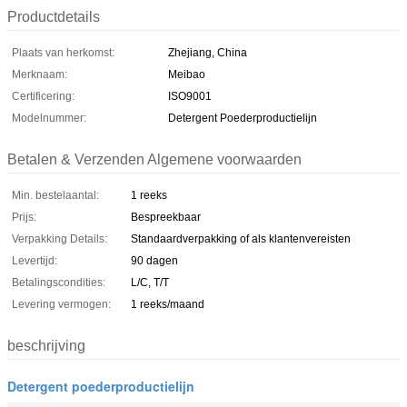
Productdetails
Plaats van herkomst:
Zhejiang, China
Merknaam:
Meibao
Certificering:
ISO9001
Modelnummer:
Detergent Poederproductielijn
Betalen & Verzenden Algemene voorwaarden
Min. bestelaantal:
1 reeks
Prijs:
Bespreekbaar
Verpakking Details:
Standaardverpakking of als klantenvereisten
Levertijd:
90 dagen
Betalingscondities:
L/C, T/T
Levering vermogen:
1 reeks/maand
beschrijving
Detergent poederproductielijn