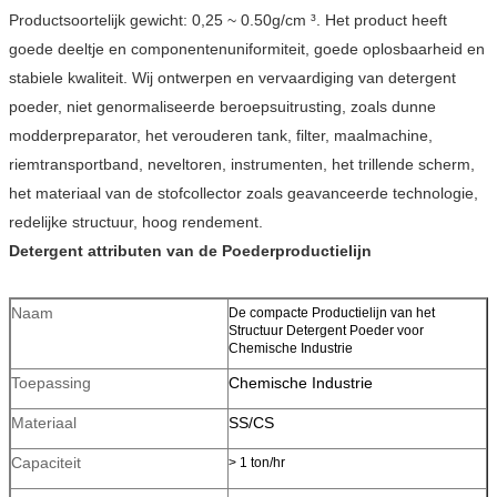
Productsoortelijk gewicht: 0,25 ~ 0.50g/cm ³. Het product heeft
goede deeltje en componentenuniformiteit, goede oplosbaarheid en
stabiele kwaliteit. Wij ontwerpen en vervaardiging van detergent
poeder, niet genormaliseerde beroepsuitrusting, zoals dunne
modderpreparator, het verouderen tank, filter, maalmachine,
riemtransportband, neveltoren, instrumenten, het trillende scherm,
het materiaal van de stofcollector zoals geavanceerde technologie,
redelijke structuur, hoog rendement.
Detergent attributen van de Poederproductielijn
Naam
De compacte Productielijn van het
Structuur Detergent Poeder voor
Chemische Industrie
Toepassing
Chemische Industrie
Materiaal
SS/CS
Capaciteit
> 1 ton/hr