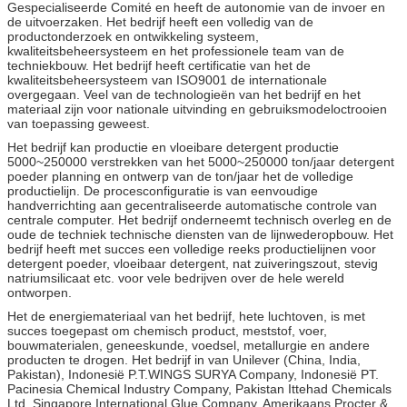
Gespecialiseerde Comité en heeft de autonomie van de invoer en
de uitvoerzaken. Het bedrijf heeft een volledig van de
productonderzoek en ontwikkeling systeem,
kwaliteitsbeheersysteem en het professionele team van de
techniekbouw. Het bedrijf heeft certificatie van het de
kwaliteitsbeheersysteem van ISO9001 de internationale
overgegaan. Veel van de technologieën van het bedrijf en het
materiaal zijn voor nationale uitvinding en gebruiksmodeloctrooien
van toepassing geweest.
Het bedrijf kan productie en vloeibare detergent productie
5000~250000 verstrekken van het 5000~250000 ton/jaar detergent
poeder planning en ontwerp van de ton/jaar het de volledige
productielijn. De procesconfiguratie is van eenvoudige
handverrichting aan gecentraliseerde automatische controle van
centrale computer. Het bedrijf onderneemt technisch overleg en de
oude de techniek technische diensten van de lijnwederopbouw. Het
bedrijf heeft met succes een volledige reeks productielijnen voor
detergent poeder, vloeibaar detergent, nat zuiveringszout, stevig
natriumsilicaat etc. voor vele bedrijven over de hele wereld
ontworpen.
Het de energiemateriaal van het bedrijf, hete luchtoven, is met
succes toegepast om chemisch product, meststof, voer,
bouwmaterialen, geneeskunde, voedsel, metallurgie en andere
producten te drogen. Het bedrijf in van Unilever (China, India,
Pakistan), Indonesië P.T.WINGS SURYA Company, Indonesië PT.
Pacinesia Chemical Industry Company, Pakistan Ittehad Chemicals
Ltd, Singapore International Glue Company, Amerikaans Procter &